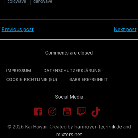
coldwave
darkwave
Previous post
Next post
Post
Post
navigation
navigati
Comments are closed
IMPRESSUM
DATENSCHUTZERKLÄRUNG
COOKIE-RICHTLINIE (EU)
BARRIEREFREIHEIT
Social Media
hannover-technik.de
© 2026 Kai Hawaii. Created by
and
mixters.net