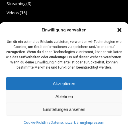
Streaming
(3)
Videos
(16)
Einwilligung verwalten
Archiv
Um dir ein optimales Erlebnis zu bieten, verwenden wir Technologien wie
Cookies, um Geräteinformationen zu speichern und/oder darauf
Juli 2026
(1)
zuzugreifen. Wenn du diesen Technologien zustimmst, können wir Daten
wie das Surfverhalten oder eindeutige IDs auf dieser Website verarbeiten.
Juni 2026
(2)
Wenn du deine Einwilligung nicht erteilst oder zurückziehst, können
bestimmte Merkmale und Funktionen beeinträchtigt werden.
Mai 2026
(12)
März 2026
(14)
Akzeptieren
November 2025
(12)
Ablehnen
Oktober 2025
(3)
Juni 2025
(6)
Einstellungen ansehen
Cookie-Richtlinie
Datenschutzerklärung
Impressum