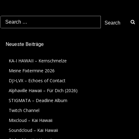
Search
for:
Neueste Beiträge
KA-I HAWAII – Kernschmelze
Meine Fixtermine 2026
DJ>LVX – Echoes of Contact
Alphaville Hawaii – Für Dich (2026)
STIGMATA – Deadline Album
Twitch Channel
Mixcloud – Kai Hawaii
Soundcloud – Kai Hawaii