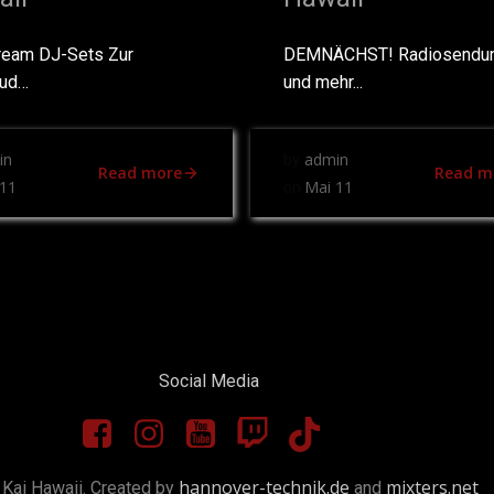
ream DJ-Sets Zur
DEMNÄCHST! Radiosendu
oud…
und mehr...
in
admin
by
Read more
Read m
11
Mai 11
on
Social Media
hannover-technik.de
mixters.net
Kai Hawaii. Created by
and