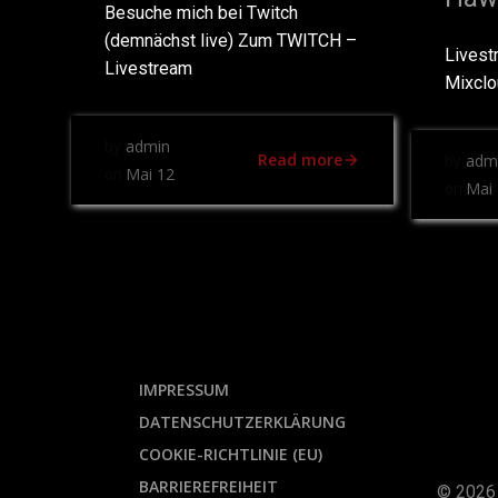
Besuche mich bei Twitch
(demnächst live) Zum TWITCH –
Livest
Livestream
Mixcl
admin
by
Read more
adm
by
Mai 12
on
Mai 
on
IMPRESSUM
DATENSCHUTZERKLÄRUNG
COOKIE-RICHTLINIE (EU)
BARRIEREFREIHEIT
© 2026 