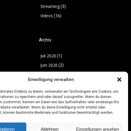
Streaming
(3)
Videos
(16)
Archiv
Juli 2026
(1)
Juni 2026
(2)
Mai 2026
(12)
Einwilligung verwalten
März 2026
(14)
optimales Erlebnis zu bieten, verwenden wir Technologien wie Cookies, um
November 2025
(12)
mationen zu speichern und/oder darauf zuzugreifen. Wenn du diesen
Oktober 2025
n zustimmst, können wir Daten wie das Surfverhalten oder eindeutige IDs
(3)
ebsite verarbeiten. Wenn du deine Einwilligung nicht erteilst oder
Juni 2025
(6)
t, können bestimmte Merkmale und Funktionen beeinträchtigt werden.
eptieren
Ablehnen
Einstellungen ansehen