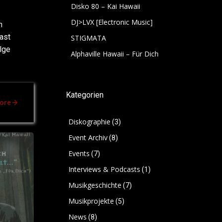
Disko 80 – Kai Hawaii
DJ>LVX [Electronic Music]
n
ast
STIGMATA
lge
Alphaville Hawaii – Für Dich
Kategorien
ore
Diskographie
(3)
Event Archiv
(8)
Events
(7)
Interviews & Podcasts
(1)
Musikgeschichte
(7)
Musikprojekte
(5)
News
(8)