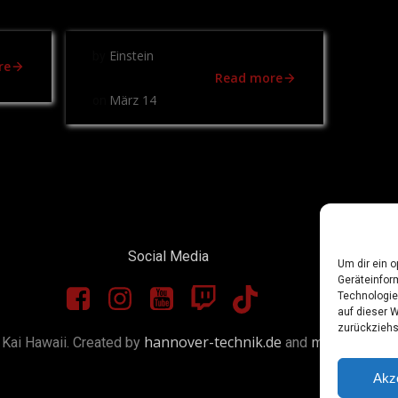
Einstein
by
re
Read more
März 14
on
Social Media
Um dir ein 
Geräteinfor
Technologie
auf dieser W
zurückziehs
hannover-technik.de
mixters.net
Kai Hawaii. Created by
and
Akz