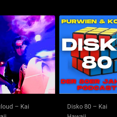
loud – Kai
Disko 80 – Kai
aii
Hawaii