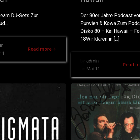
ream DJ-Sets Zur
Der 80er Jahre Podcast vo
oud…
Purwien & Kowa Zum Podc
Disko 80 – Kai Hawaii – Fo
18Wir klären in […]
in
Read more
11
admin
by
Read m
Mai 11
on