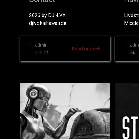
2026 by DJ>LVX
Livest
djlvx.kaihawaii.de
Mixcl
admin
adm
by
by
Read more
Juni 13
Mai 
on
on