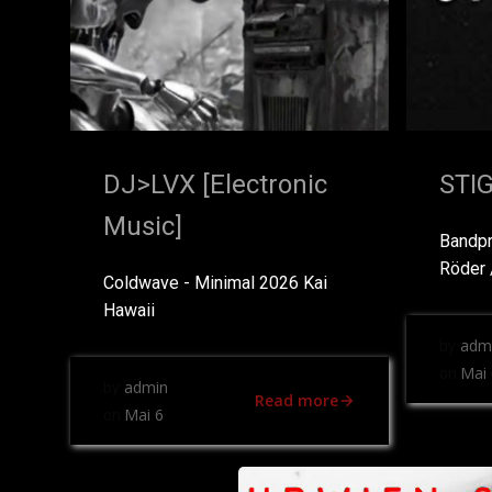
DJ>LVX [Electronic
STI
Music]
Bandpr
Röder 
Coldwave - Minimal 2026 Kai
Hawaii
adm
by
Mai 
on
admin
by
Read more
Mai 6
on