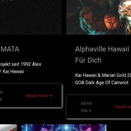
GMATA
Alphaville Hawaii
Für Dich
ojekt seit 1992 Alex
/ Kai Hawaii
Kai Hawaii & Marian Gold 
GOA Dark Age Of Camelot
in
Read more
6
admin
by
Read m
Mai 6
on