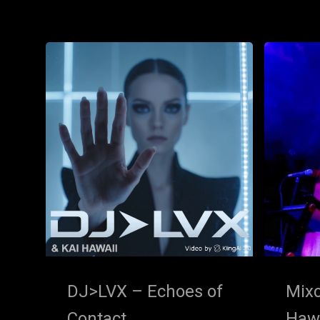
DJ>LVX – Echoes of
Mixc
Contact
Haw