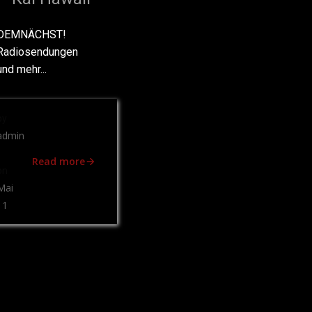
DEMNÄCHST!
Radiosendungen
und mehr...
by
admin
Read more
on
Mai
11