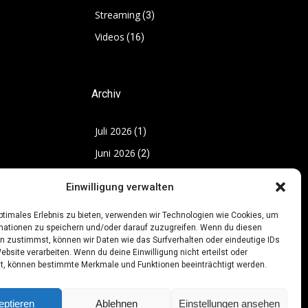
Streaming
(3)
Videos
(16)
Archiv
Juli 2026
(1)
Juni 2026
(2)
Mai 2026
(12)
Einwilligung verwalten
März 2026
(14)
optimales Erlebnis zu bieten, verwenden wir Technologien wie Cookies, um
November 2025
(12)
mationen zu speichern und/oder darauf zuzugreifen. Wenn du diesen
Oktober 2025
n zustimmst, können wir Daten wie das Surfverhalten oder eindeutige IDs
(3)
ebsite verarbeiten. Wenn du deine Einwilligung nicht erteilst oder
Juni 2025
(6)
t, können bestimmte Merkmale und Funktionen beeinträchtigt werden.
eptieren
Ablehnen
Einstellungen ansehen